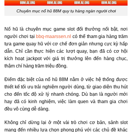
Chuyên mục nổ hũ 88M quy tụ hàng ngàn người chơi
Nổ hũ là chuyên mục game slot đổi thưởng nổi bật, nơi
người chơi tại
bbq-maarssen.nl
có thể tham gia hàng trăm
tựa game quay hũ với cơ chế đơn giản nhưng cực kỳ hấp
dẫn. Chỉ cần thực hiện các lượt quay, bạn đã có cơ hội
kích hoạt jackpot với giá trị thưởng lên đến hàng chục,
thậm chí hàng trăm triệu đồng.
Điểm đặc biệt của nổ hũ 88M nằm ở việc hệ thống được
thiết kế tối ưu trải nghiệm người dùng, từ giao diện thu hút
cho đến tốc độ xử lý nhanh chóng. Dù bạn là người mới
hay đã có kinh nghiệm, việc làm quen và tham gia chơi
đều vô cùng dễ dàng.
Không chỉ dừng lại ở một vài trò chơi cơ bản, sảnh slot
mang đến nhiều lựa chọn phong phú với các chủ đề khác