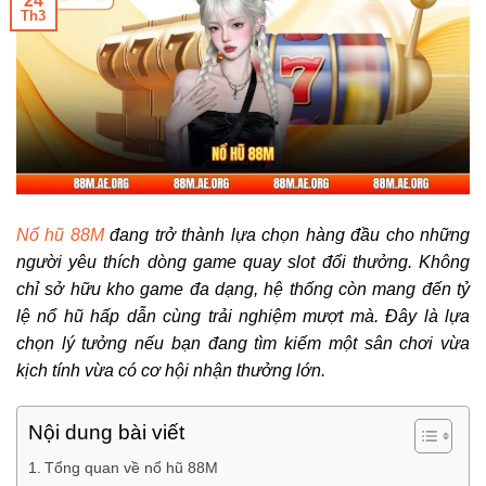
24
Th3
Nổ hũ 88M
đang trở thành lựa chọn hàng đầu cho những
người yêu thích dòng game quay slot đổi thưởng. Không
chỉ sở hữu kho game đa dạng, hệ thống còn mang đến tỷ
lệ nổ hũ hấp dẫn cùng trải nghiệm mượt mà. Đây là lựa
chọn lý tưởng nếu bạn đang tìm kiếm một sân chơi vừa
kịch tính vừa có cơ hội nhận thưởng lớn.
Nội dung bài viết
Tổng quan về nổ hũ 88M