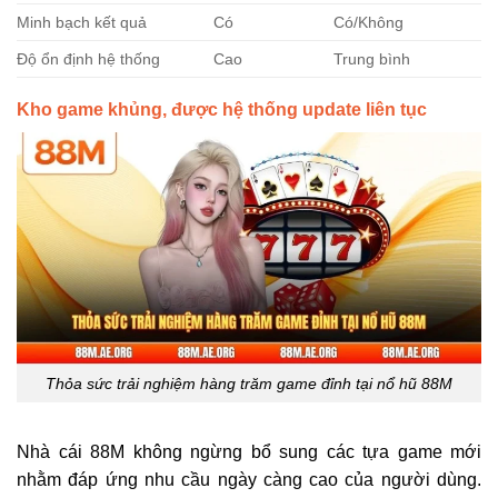
Minh bạch kết quả
Có
Có/Không
Độ ổn định hệ thống
Cao
Trung bình
Kho game khủng, được hệ thống update liên tục
Thỏa sức trải nghiệm hàng trăm game đỉnh tại nổ hũ 88M
Nhà cái 88M không ngừng bổ sung các tựa game mới
nhằm đáp ứng nhu cầu ngày càng cao của người dùng.