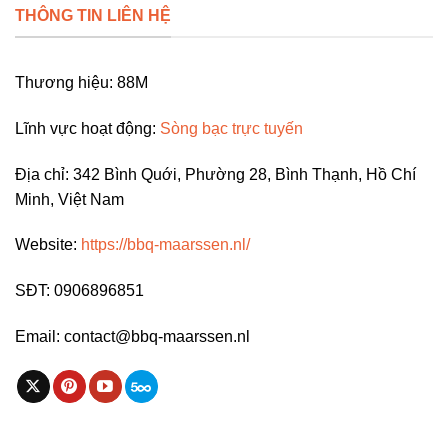
THÔNG TIN LIÊN HỆ
Thương hiệu: 88M
Lĩnh vực hoạt động:
Sòng bạc trực tuyến
Địa chỉ: 342 Bình Quới, Phường 28, Bình Thạnh, Hồ Chí
Minh, Việt Nam
Website:
https://bbq-maarssen.nl/
SĐT: 0906896851
Email:
contact@bbq-maarssen.nl