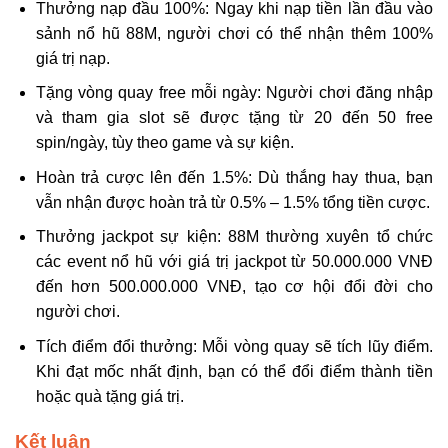
Thưởng nạp đầu 100%: Ngay khi nạp tiền lần đầu vào
sảnh nổ hũ 88M, người chơi có thể nhận thêm 100%
giá trị nạp.
Tặng vòng quay free mỗi ngày: Người chơi đăng nhập
và tham gia slot sẽ được tặng từ 20 đến 50 free
spin/ngày, tùy theo game và sự kiện.
Hoàn trả cược lên đến 1.5%: Dù thắng hay thua, bạn
vẫn nhận được hoàn trả từ 0.5% – 1.5% tổng tiền cược.
Thưởng jackpot sự kiện: 88M thường xuyên tổ chức
các event nổ hũ với giá trị jackpot từ 50.000.000 VNĐ
đến hơn 500.000.000 VNĐ, tạo cơ hội đổi đời cho
người chơi.
Tích điểm đổi thưởng: Mỗi vòng quay sẽ tích lũy điểm.
Khi đạt mốc nhất định, bạn có thể đổi điểm thành tiền
hoặc quà tặng giá trị.
Kết luận