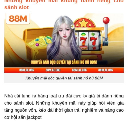
Những khuyến mãi khủng dành riêng cho
sảnh slot
Khuyến mãi độc quyền tại sảnh nổ hũ 88M
Nhà cái tung ra hàng loạt ưu đãi cực kỳ giá trị dành riêng
cho sảnh slot. Những khuyến mãi này giúp hội viên gia
tăng nguồn vốn, kéo dài thời gian trải nghiệm và nâng cao
cơ hội săn jackpot.