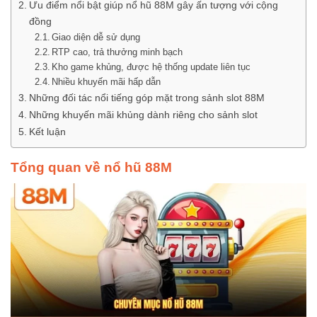
Ưu điểm nổi bật giúp nổ hũ 88M gây ấn tượng với cộng
đồng
Giao diện dễ sử dụng
RTP cao, trả thưởng minh bạch
Kho game khủng, được hệ thống update liên tục
Nhiều khuyến mãi hấp dẫn
Những đối tác nổi tiếng góp mặt trong sảnh slot 88M
Những khuyến mãi khủng dành riêng cho sảnh slot
Kết luận
Tổng quan về nổ hũ 88M