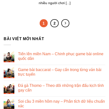
nhiều người chơi [...]
1
2
BÀI VIẾT MỚI NHẤT
Tiến lên miền Nam – Chinh phục game bài online
quốc dân
Game bài baccarat – Gay cấn trong từng ván bài
trực tuyến
Đá gà Thomo – Theo dõi những trận đấu kịch tính
gay cấn
Soi cầu 3 miền hôm nay – Phân tích dữ liệu chuẩn
xác