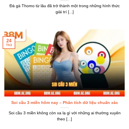
Đá gà Thomo từ lâu đã trở thành một trong những hình thức
giải trí [...]
24
Th3
Soi cầu 3 miền hôm nay – Phân tích dữ liệu chuẩn xác
Soi cầu 3 miền không còn xa lạ gì với những ai thường xuyên
theo [...]