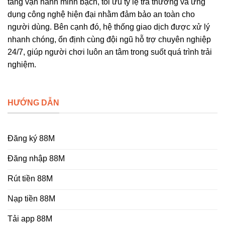
tảng vận hành minh bạch, tối ưu tỷ lệ trả thưởng và ứng
dụng công nghệ hiện đại nhằm đảm bảo an toàn cho
người dùng. Bên cạnh đó, hệ thống giao dịch được xử lý
nhanh chóng, ổn định cùng đội ngũ hỗ trợ chuyên nghiệp
24/7, giúp người chơi luôn an tâm trong suốt quá trình trải
nghiệm.
HƯỚNG DẪN
Đăng ký 88M
Đăng nhập 88M
Rút tiền 88M
Nạp tiền 88M
Tải app 88M