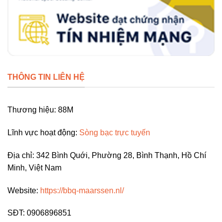
THÔNG TIN LIÊN HỆ
Thương hiệu: 88M
Lĩnh vực hoạt động:
Sòng bạc trực tuyến
Địa chỉ: 342 Bình Quới, Phường 28, Bình Thạnh, Hồ Chí
Minh, Việt Nam
Website:
https://bbq-maarssen.nl/
SĐT: 0906896851