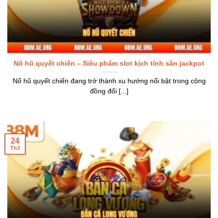
Nổ hũ quyết chiến – Siêu phẩm slot kịch tính săn jackpot
Nổ hũ quyết chiến đang trở thành xu hướng nổi bật trong cộng
đồng đổi [...]
24
Th3